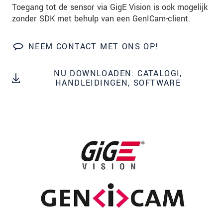
onze
Privacyverklaring
.
Toegang tot de sensor via GigE Vision is ook mogelijk
zonder SDK met behulp van een GenICam-client.
BERICHT VERZENDEN
NEEM CONTACT MET ONS OP!
NU DOWNLOADEN: CATALOGI,
HANDLEIDINGEN, SOFTWARE