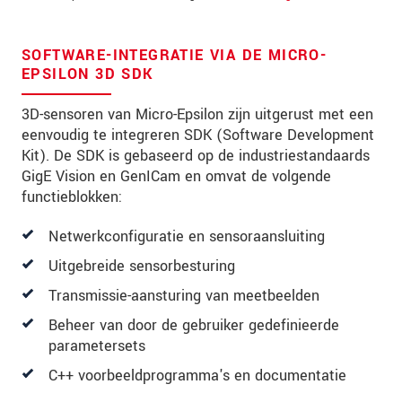
Postcode
Plaats
*
SOFTWARE-INTEGRATIE VIA DE MICRO-
EPSILON 3D SDK
Land
*
3D-sensoren van Micro-Epsilon zijn uitgerust met een
Telefoon
eenvoudig te integreren SDK (Software Development
Kit). De SDK is gebaseerd op de industriestandaards
E-mail
*
GigE Vision en GenICam en omvat de volgende
functieblokken:
Bericht
*
Netwerkconfiguratie en sensoraansluiting
Uitgebreide sensorbesturing
Houd mij op de hoogte van
Transmissie-aansturing van meetbeelden
productinnovaties via e-mail.
Beheer van door de gebruiker gedefinieerde
parametersets
* Verplichte velden
C++ voorbeeldprogramma's en documentatie
We behandelen uw gegevens vertrouwelijk. Lees