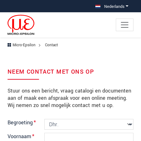
Jump directly to main navigation
Jump directly to content
Jump to sub navigation
Nederlands
Micro-Epsilon
Contact
NEEM CONTACT MET ONS OP
Stuur ons een bericht, vraag catalogi en documenten
aan of maak een afspraak voor een online meeting.
Wij nemen zo snel mogelijk contact met u op.
Begroeting
*
Voornaam
*