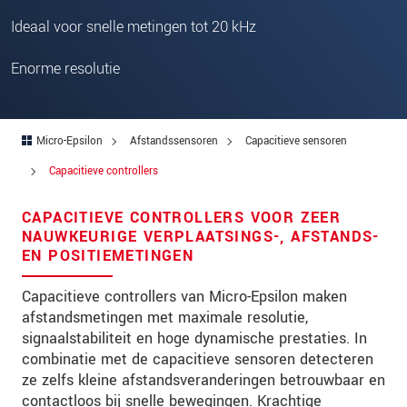
Straat
Ideaal voor snelle metingen tot 20 kHz
Postcode
Enorme resolutie
Plaats
*
Land
*
Micro-Epsilon
Afstandssensoren
Capacitieve sensoren
Telefoon
Capacitieve controllers
E-mail
*
CAPACITIEVE CONTROLLERS VOOR ZEER
NAUWKEURIGE VERPLAATSINGS-, AFSTANDS-
Bericht
*
EN POSITIEMETINGEN
Capacitieve controllers van Micro-Epsilon maken
afstandsmetingen met maximale resolutie,
Houd mij op de hoogte van
signaalstabiliteit en hoge dynamische prestaties. In
productinnovaties via e-mail.
combinatie met de capacitieve sensoren detecteren
ze zelfs kleine afstandsveranderingen betrouwbaar en
* Verplichte velden
contactloos bij snelle bewegingen. Krachtige