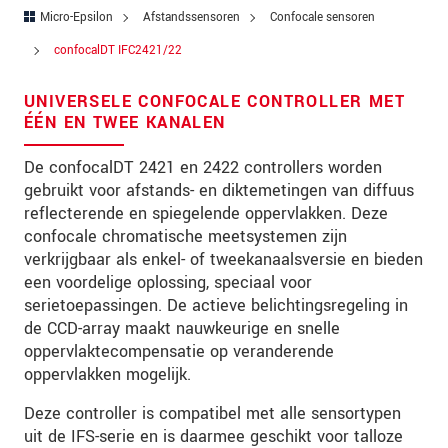
Straat
Micro-Epsilon
Afstandssensoren
Confocale sensoren
Postcode
confocalDT IFC2421/22
Plaats
*
UNIVERSELE CONFOCALE CONTROLLER MET
ÉÉN EN TWEE KANALEN
Land
*
De confocalDT 2421 en 2422 controllers worden
Telefoon
gebruikt voor afstands- en diktemetingen van diffuus
reflecterende en spiegelende oppervlakken. Deze
E-mail
*
confocale chromatische meetsystemen zijn
verkrijgbaar als enkel- of tweekanaalsversie en bieden
Bericht
*
een voordelige oplossing, speciaal voor
serietoepassingen. De actieve belichtingsregeling in
de CCD-array maakt nauwkeurige en snelle
oppervlaktecompensatie op veranderende
Houd mij op de hoogte van
oppervlakken mogelijk.
productinnovaties via e-mail.
Deze controller is compatibel met alle sensortypen
* Verplichte velden
uit de IFS-serie en is daarmee geschikt voor talloze