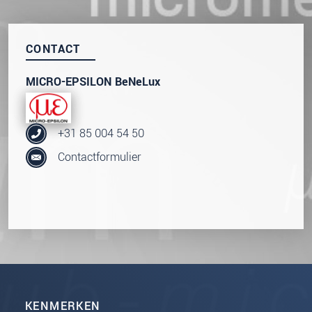
onze
Privacyverklaring
.
BERICHT VERZENDEN
CONTACT
MICRO-EPSILON BeNeLux
+31 85 004 54 50
Contactformulier
KENMERKEN