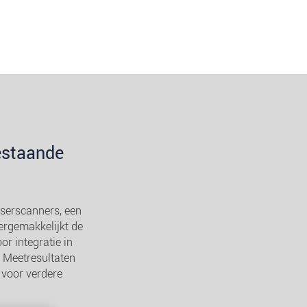
estaande
serscanners, een
ergemakkelijkt de
or integratie in
. Meetresultaten
voor verdere