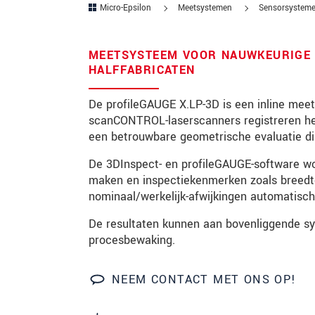
Micro-Epsilon
Meetsystemen
Sensorsysteme
Postcode
MEETSYSTEEM VOOR NAUWKEURIGE 3
Plaats
*
HALFFABRICATEN
Land
*
De profileGAUGE X.LP-3D is een inline meets
scanCONTROL-laserscanners registreren het 
Telefoon
een betrouwbare geometrische evaluatie dir
E-mail
*
De 3DInspect- en profileGAUGE-software w
maken en inspectiekenmerken zoals breedte, 
Bericht
*
nominaal/werkelijk-afwijkingen automatisch
De resultaten kunnen aan bovenliggende s
procesbewaking.
Houd mij op de hoogte van produc
NEEM CONTACT MET ONS OP!
* Verplichte velden
We behandelen uw gegevens vertrouweli