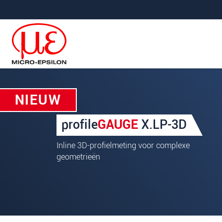
Jump directly to main navigation
Jump directly to content
NIEUW
Uw aanvraag van: profileG
profile
GAUGE
X.LP-3D
Begroeting
*
Inline 3D-profielmeting voor complexe
Voornaam
*
geometrieën
Achternaam
*
Bedrijf
*
Straat