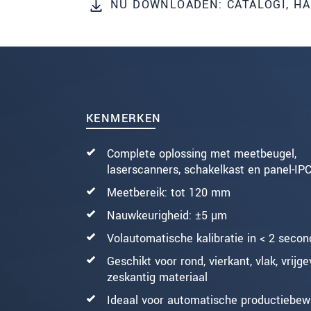
NU DOWNLOADEN: CATALOGI, H
BERICHT VERZENDEN
KENMERKEN
Complete oplossing met meetbeugel,
laserscanners, schakelkast en panel-IP
Meetbereik: tot 120 mm
Nauwkeurigheid: ±5 µm
Volautomatische kalibratie in < 2 seco
Geschikt voor rond, vierkant, vlak, vrij
zeskantig materiaal
Ideaal voor automatische productiebew