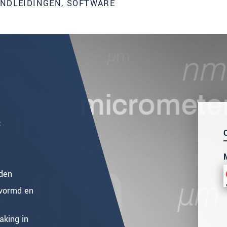
ANDLEIDINGEN, SOFTWARE
C
nden
gevormd en
aking in