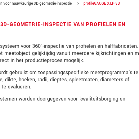
n voor nauwkeurige 3D-geometrie-inspectie
profileGAUGE X.LP-3D
D-GEOMETRIE-INSPECTIE VAN PROFIELEN EN
ysteem voor 360°-inspectie van profielen en halffabricaten.
meetobject gelijktijdig vanuit meerdere kijkrichtingen en 
ect in het productieproces mogelijk.
ordt gebruikt om toepassingsspecifieke meetprogramma's te
dikte, hoeken, radii, dieptes, spleetmaten, diameters of
 te evalueren.
ystemen worden doorgegeven voor kwaliteitsborging en
tinnovaties via e-mail.
jk. Lees onze
Privacyverklaring
.