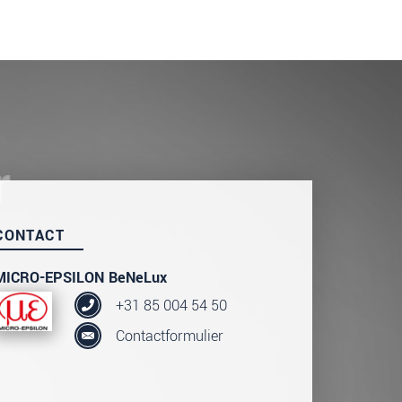
CONTACT
MICRO-EPSILON BeNeLux
+31 85 004 54 50
Contactformulier