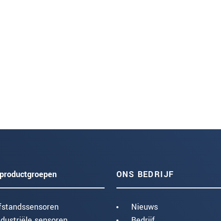
productgroepen
ONS BEDRIJF
fstandssensoren
Nieuws
ndustriële sensoren
Bedrijf