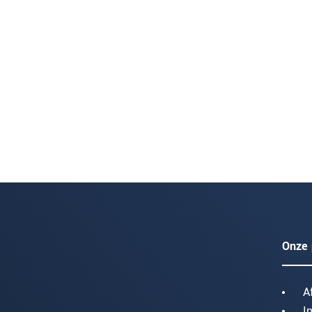
Onze 
A
I