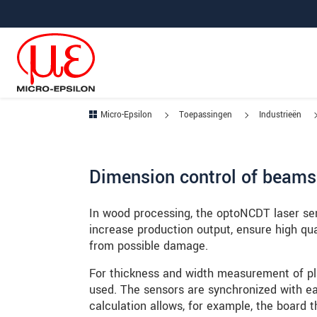
Jump directly to main navigation
Jump directly to content
Jump to sub navigation
Micro-Epsilon
Toepassingen
Industrieën
Dimension control of beams
In wood processing, the optoNCDT laser se
increase production output, ensure high qual
from possible damage.
For thickness and width measurement of p
used. The sensors are synchronized with e
calculation allows, for example, the board