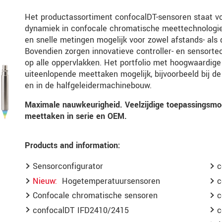
Het productassortiment confocalDT-sensoren staat v
dynamiek in confocale chromatische meettechnologi
en snelle metingen mogelijk voor zowel afstands- als
Bovendien zorgen innovatieve controller- en sensortec
op alle oppervlakken. Het portfolio met hoogwaardig
uiteenlopende meettaken mogelijk, bijvoorbeeld bij d
en in de halfgeleidermachinebouw.
Maximale nauwkeurigheid. Veelzijdige toepassingsmog
meettaken in serie en OEM.
Products and information:
Sensorconfigurator
c
Nieuw
Hogetemperatuursensoren
c
Confocale chromatische sensoren
c
confocalDT IFD2410/2415
c