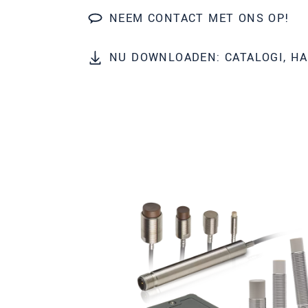
NEEM CONTACT MET ONS OP!
Postcode
NU DOWNLOADEN: CATALOGI, H
Plaats
*
Land
*
Telefoon
E-mail
*
Bericht
*
Houd mij op de hoogte van produc
* Verplichte velden
We behandelen uw gegevens vertrouweli