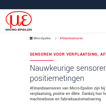
Jump directly to main navigation
Jump directly to content
Micro-Epsilon
Afstandssensoren
Uw aanvraag van: Afstands
SENSOREN VOOR VERPLAATSING, AF
Begroeting
*
Nauwkeurige sensoren 
Voornaam
*
positiemetingen
Achternaam
*
Afstandssensoren van Micro-Epsilon zijn bi
verplaatsing, positie en dikte. Dankzij hun
Bedrijf
*
machinebouw en fabrieksautomatisering.
Straat