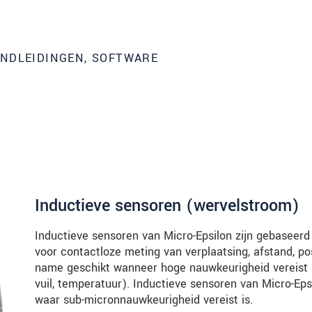
ANDLEIDINGEN, SOFTWARE
Inductieve sensoren (wervelstroom)
Inductieve sensoren van Micro-Epsilon zijn gebaseer
tinnovaties via e-mail.
voor contactloze meting van verplaatsing, afstand, posit
name geschikt wanneer hoge nauwkeurigheid vereist i
vuil, temperatuur). Inductieve sensoren van Micro-E
waar sub-micronnauwkeurigheid vereist is.
jk. Lees onze
Privacyverklaring
.