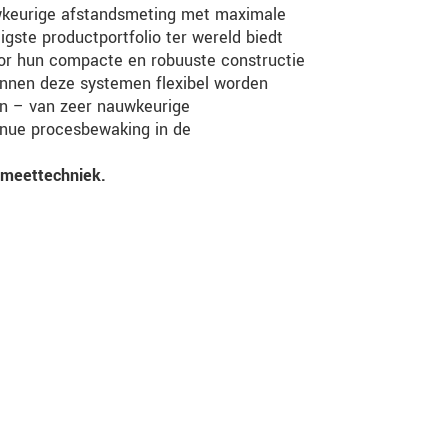
wkeurige afstandsmeting met maximale
tigste productportfolio ter wereld biedt
oor hun compacte en robuuste constructie
nnen deze systemen flexibel worden
en – van zeer nauwkeurige
tinue procesbewaking in de
iemeettechniek.