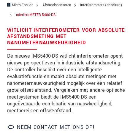
Straat
Micro-Epsilon
Afstandssensoren
Interferometers (absoluut)
Postcode
interferoMETER 5400-DS
Plaats
*
WITLICHT-INTERFEROMETER VOOR ABSOLUTE
AFSTANDSMETING MET
Land
*
NANOMETERNAUWKEURIGHEID
Telefoon
De nieuwe IMS5400-DS witlicht-interferometer opent
nieuwe perspectieven in industriële afstandsmeting.
E-mail
*
De controller beschikt over een intelligente
evaluatiefunctie en maakt absolute metingen met
Bericht
*
nanometernauwkeurigheid mogelijk over een relatief
grote offset-afstand. Vergeleken met andere optische
meetsystemen biedt de IMS5400-DS een
ongeëvenaarde combinatie van nauwkeurigheid,
Houd mij op de hoogte van
meetbereik en offset-afstand.
productinnovaties via e-mail.
NEEM CONTACT MET ONS OP!
* Verplichte velden