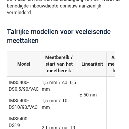
benodigde inbouwdiepte opnieuw aanzienlijk
verminderd.
Talrijke modellen voor veeleisende
meettaken
Meetbereik /
Aantal
Model
start van het
Lineariteit
meetbare
meetbereik
lagen
IMS5400-
1,5 mm / ca. 0,5
DS0.5/90/VAC
mm
± 50 nm
-
IMS5400-
1,5 mm / 10
DS10/90/VAC
mm
IMS5400-
DS19
2,1 mm / ca. 19