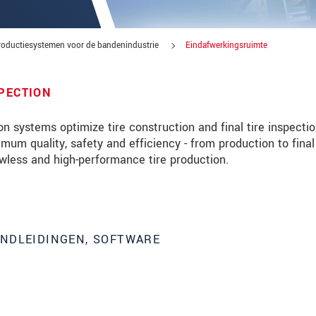
productiesystemen voor de bandenindustrie
Eindafwerkingsruimte
PECTION
n systems optimize tire construction and final tire inspectio
um quality, safety and efficiency - from production to final
lawless and high-performance tire production.
ANDLEIDINGEN, SOFTWARE
tinnovaties via e-mail.
jk. Lees onze
Privacyverklaring
.