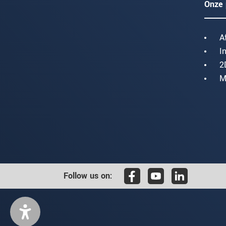
Onze 
A
I
2
M
Follow us on: