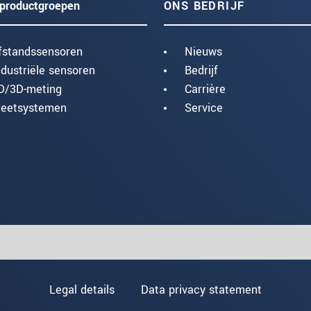
productgroepen
ONS BEDRIJF
fstandssensoren
Nieuws
ndustriële sensoren
Bedrijf
D/3D-meting
Carrière
eetsystemen
Service
Legal details
Data privacy statement