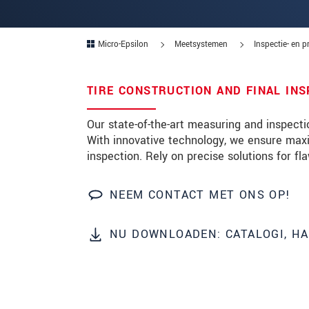
Postcode
Micro-Epsilon
Meetsystemen
Inspectie- en 
Plaats
*
Land
*
TIRE CONSTRUCTION AND FINAL INS
Telefoon
Our state-of-the-art measuring and inspectio
With innovative technology, we ensure maxim
E-mail
*
inspection. Rely on precise solutions for f
Bericht
*
NEEM CONTACT MET ONS OP!
NU DOWNLOADEN: CATALOGI, H
Houd mij op de hoogte van produc
* Verplichte velden
We behandelen uw gegevens vertrouweli