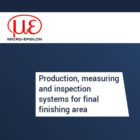
Jump directly to main navigation
Jump directly to content
Uw aanvraag van: Eindafwer
Production, measuring
Begroeting
*
and inspection
systems for final
Voornaam
*
finishing area
Achternaam
*
Bedrijf
*
Straat