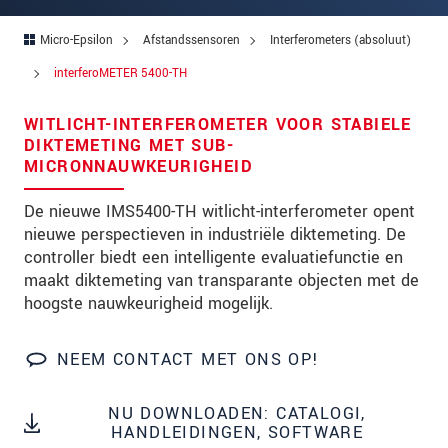
Straat
Micro-Epsilon
Afstandssensoren
Interferometers (absoluut)
Postcode
interferoMETER 5400-TH
Plaats
*
WITLICHT-INTERFEROMETER VOOR STABIELE
Land
*
DIKTEMETING MET SUB-
MICRONNAUWKEURIGHEID
Telefoon
De nieuwe IMS5400-TH witlicht-interferometer opent
E-mail
*
nieuwe perspectieven in industriële diktemeting. De
controller biedt een intelligente evaluatiefunctie en
Bericht
*
maakt diktemeting van transparante objecten met de
hoogste nauwkeurigheid mogelijk.
Houd mij op de hoogte van
NEEM CONTACT MET ONS OP!
productinnovaties via e-mail.
NU DOWNLOADEN: CATALOGI,
* Verplichte velden
HANDLEIDINGEN, SOFTWARE