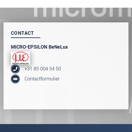
We behandelen uw gegevens vertrouwelijk. Lees
onze
Privacyverklaring
.
BERICHT VERZENDEN
CONTACT
MICRO-EPSILON BeNeLux
+31 85 004 54 50
Contactformulier