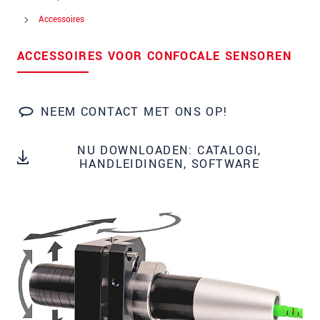
Postcode
Accessoires
Plaats
*
ACCESSOIRES VOOR CONFOCALE SENSOREN
Land
*
Telefoon
NEEM CONTACT MET ONS OP!
E-mail
*
NU DOWNLOADEN: CATALOGI,
HANDLEIDINGEN, SOFTWARE
Bericht
*
Houd mij op de hoogte van
productinnovaties via e-mail.
* Verplichte velden
We behandelen uw gegevens vertrouwelijk. Lees