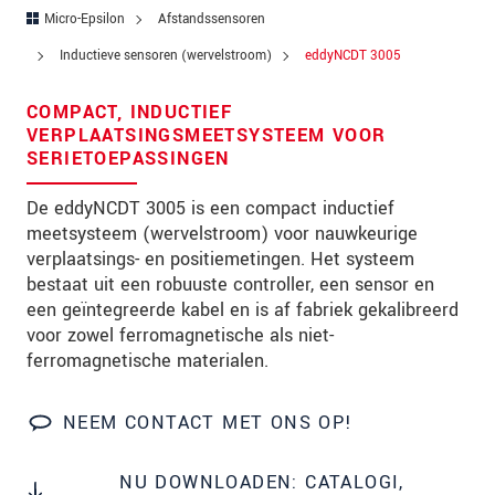
Postcode
Micro-Epsilon
Afstandssensoren
Inductieve sensoren (wervelstroom)
eddyNCDT 3005
Plaats
*
COMPACT, INDUCTIEF
Land
*
VERPLAATSINGSMEETSYSTEEM VOOR
SERIETOEPASSINGEN
Telefoon
De eddyNCDT 3005 is een compact inductief
E-mail
*
meetsysteem (wervelstroom) voor nauwkeurige
verplaatsings- en positiemetingen. Het systeem
Bericht
*
bestaat uit een robuuste controller, een sensor en
een geïntegreerde kabel en is af fabriek gekalibreerd
voor zowel ferromagnetische als niet-
ferromagnetische materialen.
Houd mij op de hoogte van
productinnovaties via e-mail.
NEEM CONTACT MET ONS OP!
* Verplichte velden
We behandelen uw gegevens vertrouwelijk. Lees
NU DOWNLOADEN: CATALOGI,