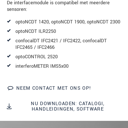
onze
Privacyverklaring
.
De interfacemodule is compatibel met meerdere
sensoren:
BERICHT VERZENDEN
optoNCDT 1420, optoNCDT 1900, optoNCDT 2300
optoNCDT ILR2250
confocalDT IFC2421 / IFC2422, confocalDT
IFC2465 / IFC2466
optoCONTROL 2520
interferoMETER IMS5x00
NEEM CONTACT MET ONS OP!
NU DOWNLOADEN: CATALOGI,
HANDLEIDINGEN, SOFTWARE