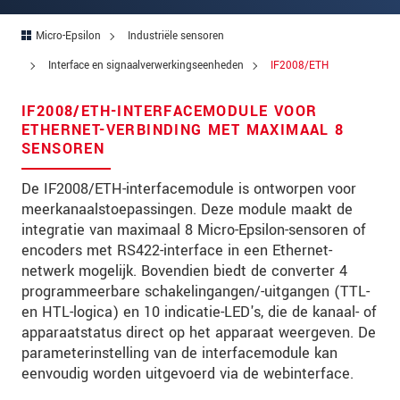
Postcode
Micro-Epsilon
Industriële sensoren
Plaats
*
Interface en signaalverwerkingseenheden
IF2008/ETH
Land
*
IF2008/ETH-INTERFACEMODULE VOOR
ETHERNET-VERBINDING MET MAXIMAAL 8
Telefoon
SENSOREN
E-mail
*
De IF2008/ETH-interfacemodule is ontworpen voor
meerkanaalstoepassingen. Deze module maakt de
Bericht
*
integratie van maximaal 8 Micro-Epsilon-sensoren of
encoders met RS422-interface in een Ethernet-
netwerk mogelijk. Bovendien biedt de converter 4
programmeerbare schakelingangen/-uitgangen (TTL-
Houd mij op de hoogte van
en HTL-logica) en 10 indicatie-LED's, die de kanaal- of
productinnovaties via e-mail.
apparaatstatus direct op het apparaat weergeven. De
parameterinstelling van de interfacemodule kan
* Verplichte velden
eenvoudig worden uitgevoerd via de webinterface.
We behandelen uw gegevens vertrouwelijk. Lees