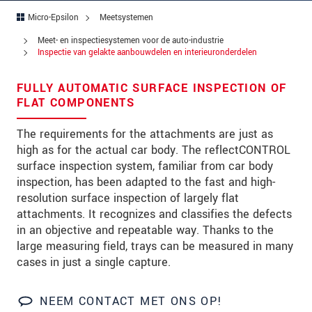
Micro-Epsilon
Meetsystemen
Straat
Meet- en inspectiesystemen voor de auto-industrie
Postcode
Inspectie van gelakte aanbouwdelen en interieuronderdelen
Plaats
*
FULLY AUTOMATIC SURFACE INSPECTION OF
FLAT COMPONENTS
Land
*
The requirements for the attachments are just as
Telefoon
high as for the actual car body. The reflectCONTROL
surface inspection system, familiar from car body
E-mail
*
inspection, has been adapted to the fast and high-
resolution surface inspection of largely flat
Bericht
*
attachments. It recognizes and classifies the defects
in an objective and repeatable way. Thanks to the
large measuring field, trays can be measured in many
cases in just a single capture.
Houd mij op de hoogte van
productinnovaties via e-mail.
NEEM CONTACT MET ONS OP!