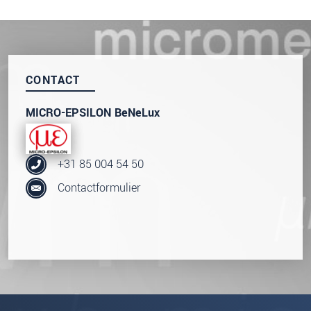
* Verplichte velden
We behandelen uw gegevens vertrouwelijk. Lees
onze
Privacyverklaring
.
CONTACT
BERICHT VERZENDEN
MICRO-EPSILON BeNeLux
+31 85 004 54 50
Contactformulier