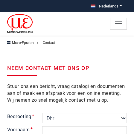
Jump directly to main navigation
Jump directly to content
Jump to sub navigation
Nederlands
Micro-Epsilon
Contact
NEEM CONTACT MET ONS OP
Stuur ons een bericht, vraag catalogi en documenten
aan of maak een afspraak voor een online meeting.
Wij nemen zo snel mogelijk contact met u op.
Begroeting
*
Voornaam
*