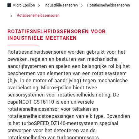
Straat
Micro-Epsilon
Industriële sensoren
Rotatiesnelheidssensoren
Postcode
Rotatiesnelheidssensoren
Plaats
*
ROTATIESNELHEIDSSENSOREN VOOR
INDUSTRIËLE MEETTAKEN
Land
*
Rotatiesnelheidssensoren worden gebruikt voor het
Telefoon
bewaken, regelen en besturen van mechanische
aandrijfsystemen en spelen een belangrijke rol bij het
E-mail
*
beschermen van elementen van een rotatiesysteem
(bijv. in de motor of aandrijving) tegen mechanische
Bericht
*
overbelasting. Micro-Epsilon biedt twee
sensorsystemen voor rotatiesnelheidsmeting. De
capaNCDT CST6110 is een universele
rotatiesnelheidssensor voor teltaken en
Houd mij op de hoogte van
rotatiesnelheidstoepassingen van elk type. Bovendien
productinnovaties via e-mail.
is het turboSPEED DZ140-meetsysteem speciaal
ontworpen voor het detecteren van de
* Verplichte velden
rotatiesnelheden van turbocompressors.