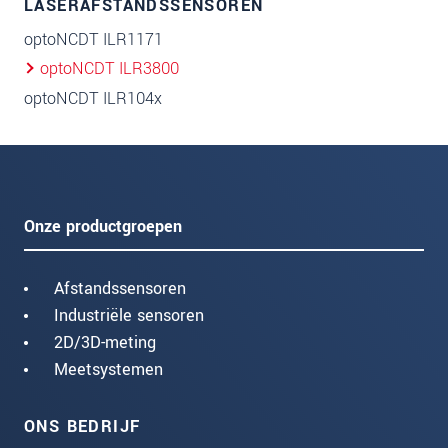
LASERAFSTANDSSENSOREN
optoNCDT ILR1171
optoNCDT ILR3800
optoNCDT ILR104x
Onze productgroepen
Afstandssensoren
Industriële sensoren
2D/3D-meting
Meetsystemen
ONS BEDRIJF