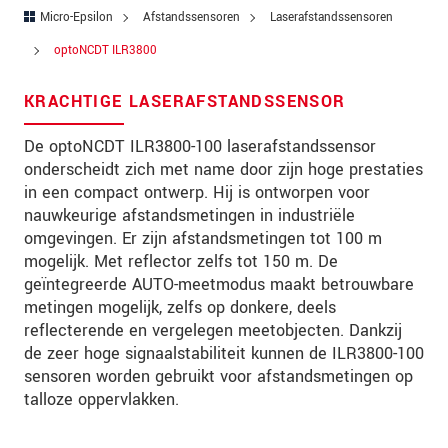
Postcode
Micro-Epsilon
Afstandssensoren
Laserafstandssensoren
optoNCDT ILR3800
Plaats
*
KRACHTIGE LASERAFSTANDSSENSOR
Land
*
De optoNCDT ILR3800-100 laserafstandssensor
Telefoon
onderscheidt zich met name door zijn hoge prestaties
E-mail
*
in een compact ontwerp. Hij is ontworpen voor
nauwkeurige afstandsmetingen in industriële
Bericht
*
omgevingen. Er zijn afstandsmetingen tot 100 m
mogelijk. Met reflector zelfs tot 150 m. De
geïntegreerde AUTO-meetmodus maakt betrouwbare
metingen mogelijk, zelfs op donkere, deels
Houd mij op de hoogte van
reflecterende en vergelegen meetobjecten. Dankzij
productinnovaties via e-mail.
de zeer hoge signaalstabiliteit kunnen de ILR3800-100
sensoren worden gebruikt voor afstandsmetingen op
talloze oppervlakken.
* Verplichte velden
We behandelen uw gegevens vertrouwelijk. Lees