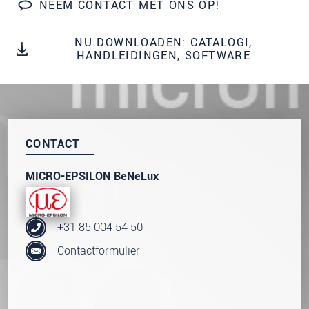
onze
Privacyverklaring
.
NEEM CONTACT MET ONS OP!
NU DOWNLOADEN: CATALOGI,
BERICHT VERZENDEN
HANDLEIDINGEN, SOFTWARE
CONTACT
MICRO-EPSILON BeNeLux
+31 85 004 54 50
Contactformulier