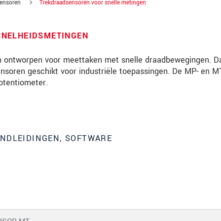
ensoren
Trekdraadsensoren voor snelle metingen
SNELHEIDSMETINGEN
n ontworpen voor meettaken met snelle draadbewegingen. Da
nsoren geschikt voor industriële toepassingen. De MP- en M
otentiometer.
ANDLEIDINGEN, SOFTWARE
tinnovaties via e-mail.
jk. Lees onze
Privacyverklaring
.