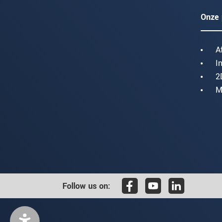
Onze 
A
I
2
M
Follow us on: