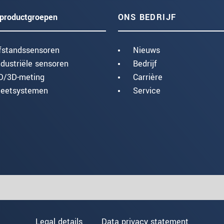
productgroepen
ONS BEDRIJF
fstandssensoren
Nieuws
ndustriële sensoren
Bedrijf
D/3D-meting
Carrière
eetsystemen
Service
Legal details
Data privacy statement