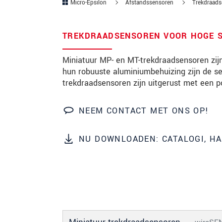
Micro-Epsilon
Afstandssensoren
Trekdraads
Postcode
TREKDRAADSENSOREN VOOR HOGE 
Plaats
*
Miniatuur MP- en MT-trekdraadsensoren zij
Land
*
hun robuuste aluminiumbehuizing zijn de se
trekdraadsensoren zijn uitgerust met een p
Telefoon
E-mail
*
NEEM CONTACT MET ONS OP!
Bericht
*
NU DOWNLOADEN: CATALOGI, H
Houd mij op de hoogte van produc
* Verplichte velden
We behandelen uw gegevens vertrouweli