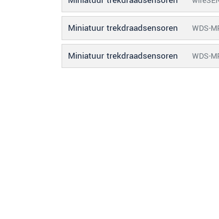
Miniatuur trekdraadsensoren
wireSE
BERICHT VERZENDEN
Miniatuur trekdraadsensoren
WDS-M
Miniatuur trekdraadsensoren
WDS-M