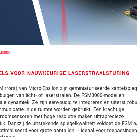
SM3000
ELS VOOR NAUWKEURIGE LASERSTRAALSTURING
irrors) van Micro-Epsilon zijn geminiaturiseerde kantelspieg
buigen van licht- of laserstralen. De FSM3000-modellen
e dynamiek. Ze zijn eenvoudig te integreren en uiterst robu
tinnovaties via e-mail.
municatie in de ruimte worden gebruikt. Een krachtige
troomsensoren met hoge resolutie maken ultraprecieze
k. Dankzij de uitstekende spiegelkwaliteit voldoet de FSM a
timaliseerd voor grote aantallen – ideaal voor toepassingen
jk. Lees onze
Privacyverklaring
.