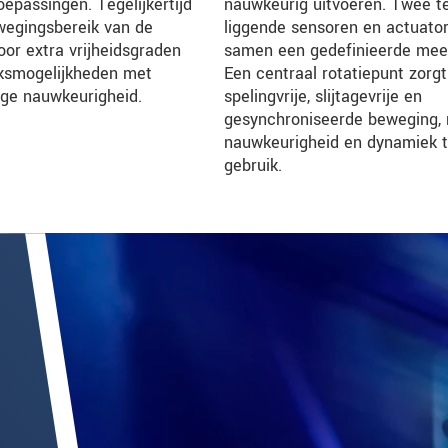
epassingen. Tegelijkertijd
nauwkeurig uitvoeren. Twee t
wegingsbereik van de
liggende sensoren en actuato
oor extra vrijheidsgraden
samen een gedefinieerde meet-
iksmogelijkheden met
Een centraal rotatiepunt zorg
ge nauwkeurigheid.
spelingvrije, slijtagevrije en
gesynchroniseerde beweging,
nauwkeurigheid en dynamiek t
gebruik.