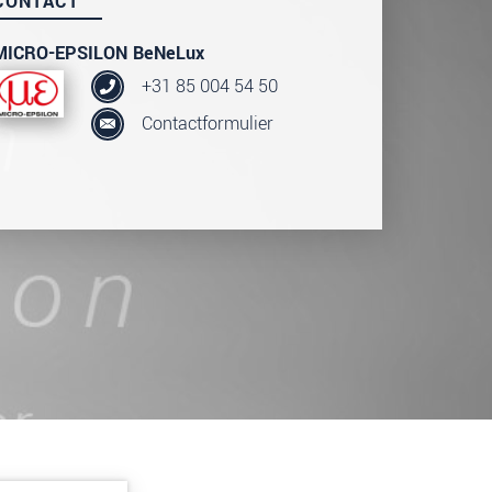
CONTACT
MICRO-EPSILON BeNeLux
+31 85 004 54 50
Contactformulier