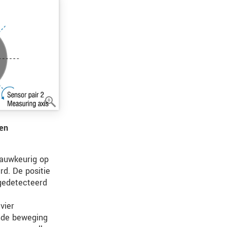
sen
nauwkeurig op
d. De positie
 gedetecteerd
vier
nde beweging