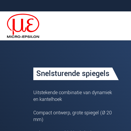
Jump directly to main navigation
Jump directly to content
Uw aanvraag van: Snelstur
Snelsturende spiegels
Begroeting
*
Voornaam
*
Uitstekende combinatie van dynamiek
en kantelhoek
Achternaam
*
Compact ontwerp, grote spiegel (Ø 20
Bedrijf
*
mm)
Straat