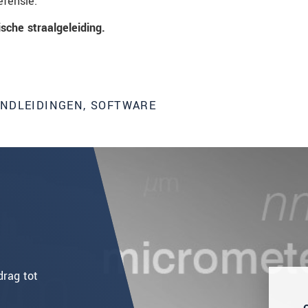
efensie.
che straalgeleiding.
ANDLEIDINGEN, SOFTWARE
rag tot