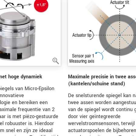
met hoge dynamiek
Maximale precisie in twee as
(kantelen/schuine stand)
iegels van Micro-Epsilon
innovatieve
De snelsturende spiegel kan 
logie en bereiken een
twee assen worden aangestuur
ximale frequentie van 2
van de spiegel wordt continu
baar is met piëzo-gestuurde
door vier geïntegreerde
l robuuster is. Hierdoor
wervelstroomsensoren, terwijl 
m snel en zijn ze ideaal
actuatorspoelen de bijbehore