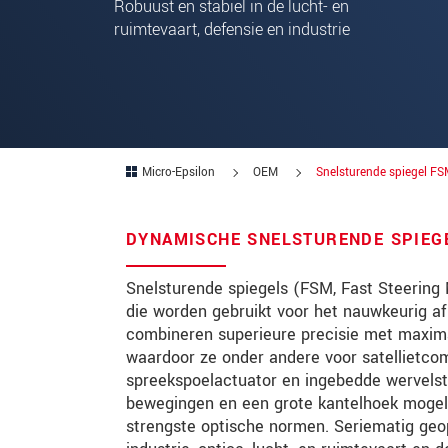
Robuust en stabiel in de lucht- en
ruimtevaart, defensie en industrie
Postcode
Plaats
*
Land
*
Telefoon
Micro-Epsilon
OEM
Snelsturende spiegel F
E-mail
*
DYNAMISCHE SNELSTURENDE SPIEG
Bericht
*
Snelsturende spiegels (FSM, Fast Steering M
die worden gebruikt voor het nauwkeurig af
combineren superieure precisie met maximal
Houd mij op de hoogte van produc
waardoor ze onder andere voor satellietcom
spreekspoelactuator en ingebedde wervels
bewegingen en een grote kantelhoek mogelij
* Verplichte velden
strengste optische normen. Seriematig geop
We behandelen uw gegevens vertrouweli