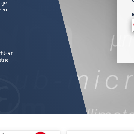
oge
ezen
cht- en
trie