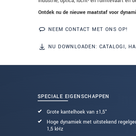
industrie, optica, lucht- en ruimtevaart en d
Ontdek nu de nieuwe maatstaf voor dynamis
BERICHT VERZENDEN
NEEM CONTACT MET ONS OP!
NU DOWNLOADEN: CATALOGI, H
SPECIALE EIGENSCHAPPEN
Grote kantelhoek van ±1,5°
Hoge dynamiek met uitstekend regelged
1,5 kHz