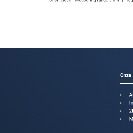
Onze 
A
I
2
M