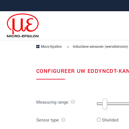
Jump directly to main navigation
Jump directly to content
Micro-Epsilon
Inductieve sensoren (wervelstroom)
CONFIGUREER UW EDDYNCDT-KA