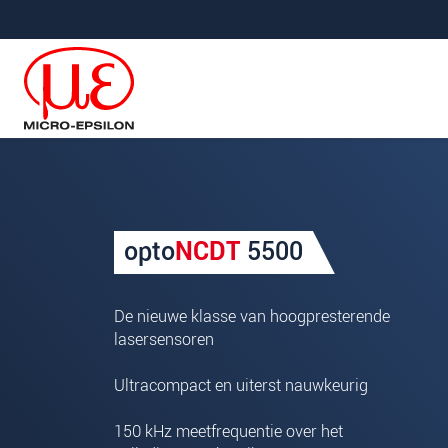
Jump directly to main navigation
Jump directly to content
Uw aanvraag van: optoNCD
opto
NCDT
5500
Begroeting
*
Voornaam
*
De nieuwe klasse van hoogpresterende
lasersensoren
Achternaam
*
Ultracompact en uiterst nauwkeurig
Bedrijf
*
150 kHz meetfrequentie over het
Straat