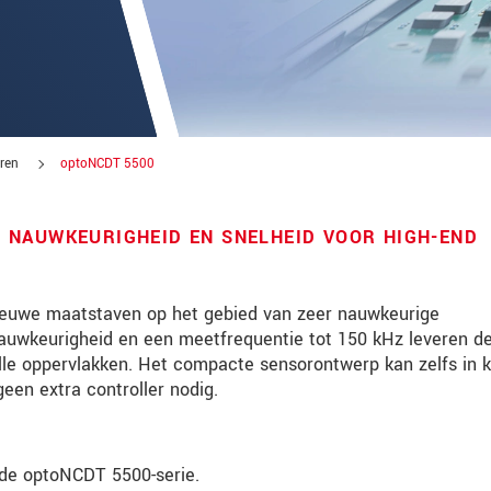
ren
optoNCDT 5500
 NAUWKEURIGHEID EN SNELHEID VOOR HIGH-END
ieuwe maatstaven op het gebied van zeer nauwkeurige
auwkeurigheid en een meetfrequentie tot 150 kHz leveren d
le oppervlakken. Het compacte sensorontwerp kan zelfs in 
tinnovaties via e-mail.
een extra controller nodig.
- de optoNCDT 5500-serie.
jk. Lees onze
Privacyverklaring
.