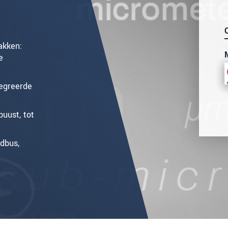
akken:
e
egreerde
buust, tot
ldbus,