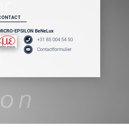
CONTACT
MICRO-EPSILON BeNeLux
+31 85 004 54 50
Contactformulier