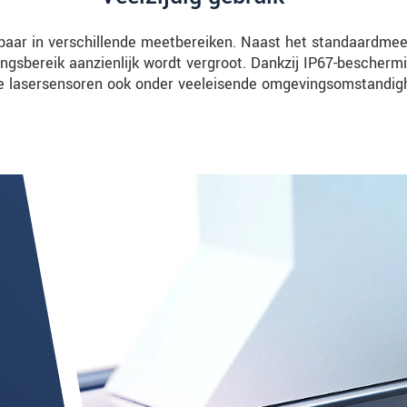
baar in verschillende meetbereiken. Naast het standaardmee
ngsbereik aanzienlijk wordt vergroot. Dankzij IP67-bescher
e lasersensoren ook onder veeleisende omgevingsomstandig