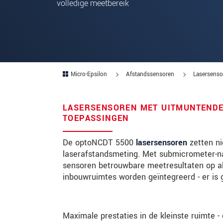
volledige meetbereik
Postcode
Plaats
*
Land
*
Micro-Epsilon
Afstandssensoren
Lasersenso
Telefoon
LASERSENSOREN MET UITMUNTENDE
E-mail
*
TOEPASSINGEN
Bericht
*
De optoNCDT 5500
lasersensoren
zetten n
laserafstandsmeting. Met submicrometer-n
sensoren betrouwbare meetresultaten op al
Houd mij op de hoogte van produc
inbouwruimtes worden geïntegreerd - er is g
* Verplichte velden
Maximale prestaties in de kleinste ruimte 
We behandelen uw gegevens vertrouweli