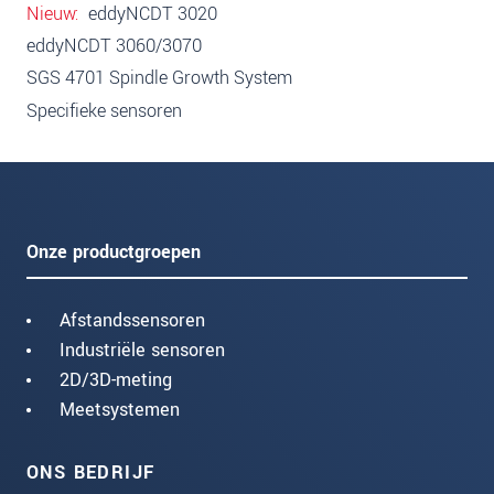
Nieuw
eddyNCDT 3020
eddyNCDT 3060/3070
SGS 4701 Spindle Growth System
Specifieke sensoren
Onze productgroepen
Afstandssensoren
Industriële sensoren
2D/3D-meting
Meetsystemen
ONS BEDRIJF