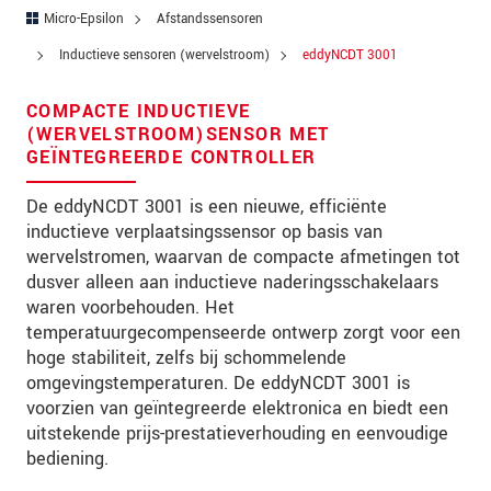
Postcode
Micro-Epsilon
Afstandssensoren
Inductieve sensoren (wervelstroom)
eddyNCDT 3001
Plaats
*
COMPACTE INDUCTIEVE
Land
*
(WERVELSTROOM)SENSOR MET
GEÏNTEGREERDE CONTROLLER
Telefoon
De eddyNCDT 3001 is een nieuwe, efficiënte
E-mail
*
inductieve verplaatsingssensor op basis van
wervelstromen, waarvan de compacte afmetingen tot
Bericht
*
dusver alleen aan inductieve naderingsschakelaars
waren voorbehouden. Het
temperatuurgecompenseerde ontwerp zorgt voor een
hoge stabiliteit, zelfs bij schommelende
Houd mij op de hoogte van
omgevingstemperaturen. De eddyNCDT 3001 is
productinnovaties via e-mail.
voorzien van geïntegreerde elektronica en biedt een
uitstekende prijs-prestatieverhouding en eenvoudige
* Verplichte velden
bediening.
We behandelen uw gegevens vertrouwelijk. Lees