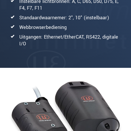
Instelbare lichtbronnen: A, C, D65, D50, D75, E,
F4, F7, F11
Standaardwaarnemer: 2°, 10° (instelbaar)
Webbrowserbediening
Uitgangen: Ethernet/EtherCAT, RS422, digitale
I/O