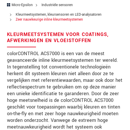
Straat
Micro-Epsilon
Industriële sensoren
Postcode
Kleurmeetsystemen, kleursensoren en LED-analysatoren
Zeer nauwkeurige inline kleurmeetsystemen
Plaats
*
KLEURMEETSYSTEMEN VOOR COATINGS,
Land
*
AFWERKINGEN EN VLOEISTOFFEN
Telefoon
colorCONTROL ACS7000 is een van de meest
geavanceerde inline kleurmeetsystemen ter wereld.
E-mail
*
In tegenstelling tot conventionele technologieën
herkent dit systeem kleuren niet alleen door ze te
Bericht
*
vergelijken met referentiewaarden, maar ook door het
reflectiespectrum te gebruiken om op deze manier
een unieke identificatie te garanderen. Door de zeer
hoge meetsnelheid is de colorCONTROL ACS7000
Houd mij op de hoogte van
geschikt voor toepassingen waarbij kleuren en tinten
productinnovaties via e-mail.
on-the-fly en met zeer hoge nauwkeurigheid moeten
worden onderzocht. Vanwege de extreem hoge
* Verplichte velden
meetnauwkeurigheid wordt het systeem ook