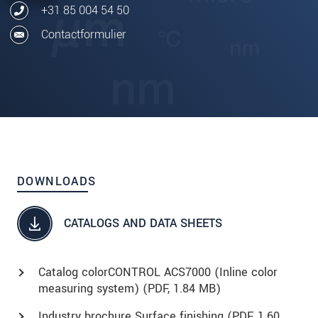
+31 85 004 54 50
Contactformulier
DOWNLOADS
CATALOGS AND DATA SHEETS
Catalog colorCONTROL ACS7000 (Inline color
measuring system) (
PDF
, 1.84 MB)
Industry brochure Surface finishing (
PDF
, 1.60