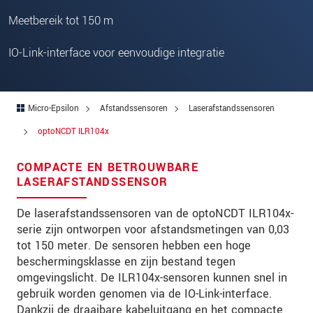
Postcode
Meetbereik tot 150 m
Plaats
*
IO-Link-interface voor eenvoudige integratie
Land
*
Telefoon
Micro-Epsilon
Afstandssensoren
Laserafstandssensoren
E-mail
*
optoNCDT ILR104x
Bericht
*
COMPACTE EN BETROUWBARE
LASERAFSTANDSSENSOR
De laserafstandssensoren van de optoNCDT ILR104x-
Houd mij op de hoogte van
serie zijn ontworpen voor afstandsmetingen van 0,03
productinnovaties via e-mail.
tot 150 meter. De sensoren hebben een hoge
beschermingsklasse en zijn bestand tegen
omgevingslicht. De ILR104x-sensoren kunnen snel in
* Verplichte velden
gebruik worden genomen via de IO-Link-interface.
We behandelen uw gegevens vertrouwelijk. Lees
Dankzij de draaibare kabeluitgang en het compacte