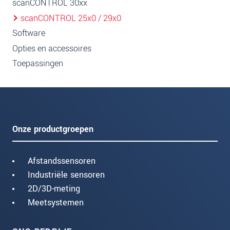
scanCONTROL 30xx
scanCONTROL 25x0 / 29x0
Software
Opties en accessoires
Toepassingen
Onze productgroepen
Afstandssensoren
Industriële sensoren
2D/3D-meting
Meetsystemen