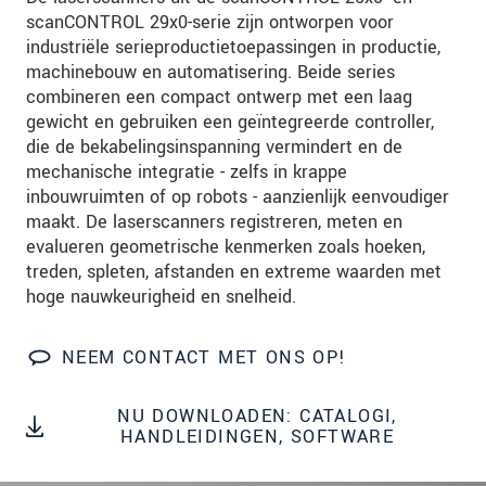
We behandelen uw gegevens vertrouwelijk. Lees
scanCONTROL 29x0-serie zijn ontworpen voor
onze
Privacyverklaring
.
industriële serieproductietoepassingen in productie,
machinebouw en automatisering. Beide series
combineren een compact ontwerp met een laag
BERICHT VERZENDEN
gewicht en gebruiken een geïntegreerde controller,
die de bekabelingsinspanning vermindert en de
mechanische integratie - zelfs in krappe
inbouwruimten of op robots - aanzienlijk eenvoudiger
maakt. De laserscanners registreren, meten en
evalueren geometrische kenmerken zoals hoeken,
treden, spleten, afstanden en extreme waarden met
hoge nauwkeurigheid en snelheid.
NEEM CONTACT MET ONS OP!
NU DOWNLOADEN: CATALOGI,
HANDLEIDINGEN, SOFTWARE