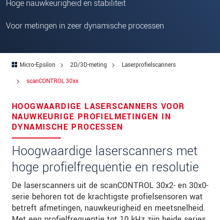
Hoge nauwkeurigheid en stabiliteit
Postcode
Voor metingen in zeer dynamische processen
Plaats
*
Land
*
Micro-Epsilon
2D/3D-meting
Laserprofielscanners
Telefoon
scanCONTROL 30xx
E-mail
*
HOOGWAARDIGE LASERSCANNERS VOOR
Bericht
*
NAUWKEURIGE PROFIELMETINGEN IN
DYNAMISCHE PROCESSEN
Hoogwaardige laserscanners met
Houd mij op de hoogte van
hoge profielfrequentie en resolutie
productinnovaties via e-mail.
De laserscanners uit de scanCONTROL 30x2- en 30x0-
serie behoren tot de krachtigste profielsensoren wat
* Verplichte velden
betreft afmetingen, nauwkeurigheid en meetsnelheid.
We behandelen uw gegevens vertrouwelijk. Lees
Met een profielfrequentie tot 10 kHz zijn beide series