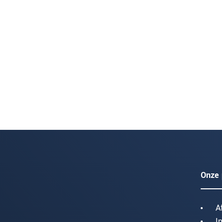
Onze 
A
I