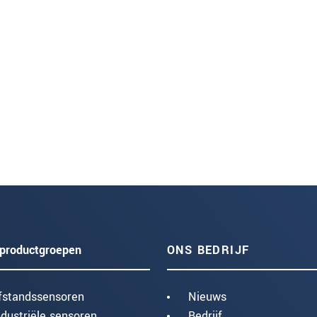
productgroepen
ONS BEDRIJF
fstandssensoren
Nieuws
ndustriële sensoren
Bedrijf