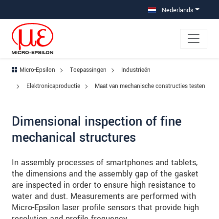
Jump directly to main navigation
Jump directly to content
Jump to sub navigation
Nederlands
Micro-Epsilon
Toepassingen
Industrieën
Elektronicaproductie
Maat van mechanische constructies testen
Dimensional inspection of fine
mechanical structures
In assembly processes of smartphones and tablets,
the dimensions and the assembly gap of the gasket
are inspected in order to ensure high resistance to
water and dust. Measurements are performed with
Micro-Epsilon laser profile sensors that provide high
resolution and profile frequency.