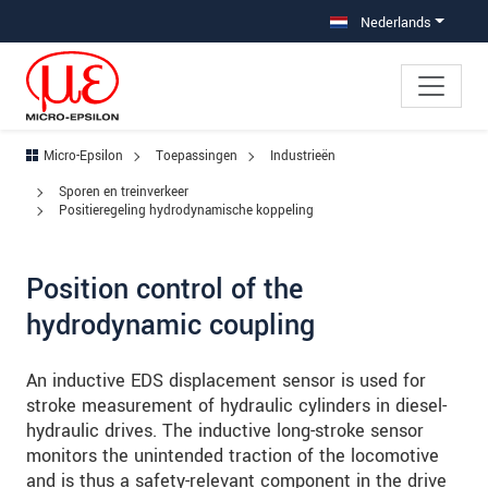
Jump directly to main navigation
Jump directly to content
Jump to sub navigation
Nederlands
Micro-Epsilon
Toepassingen
Industrieën
Sporen en treinverkeer
Positieregeling hydrodynamische koppeling
Position control of the
hydrodynamic coupling
An inductive EDS displacement sensor is used for
stroke measurement of hydraulic cylinders in diesel-
hydraulic drives. The inductive long-stroke sensor
monitors the unintended traction of the locomotive
and is thus a safety-relevant component in the drive