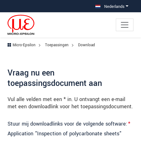
Jump directly to main navigation
Jump directly to content
Jump to sub navigation
Nederlands
Micro-Epsilon
Toepassingen
Download
Vraag nu een
toepassingsdocument aan
Vul alle velden met een * in. U ontvangt een e-mail
met een downloadlink voor het toepassingsdocument.
Stuur mij downloadlinks voor de volgende software:
*
Application "Inspection of polycarbonate sheets"