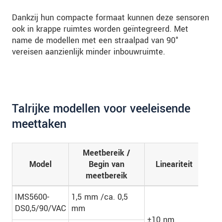
Dankzij hun compacte formaat kunnen deze sensoren
ook in krappe ruimtes worden geïntegreerd. Met
name de modellen met een straalpad van 90°
vereisen aanzienlijk minder inbouwruimte.
Talrijke modellen voor veeleisende
meettaken
Meetbereik /
Aa
Model
Begin van
Lineariteit
mee
meetbereik
la
IMS5600-
1,5 mm /ca. 0,5
DS0,5/90/VAC
mm
±10 nm
-