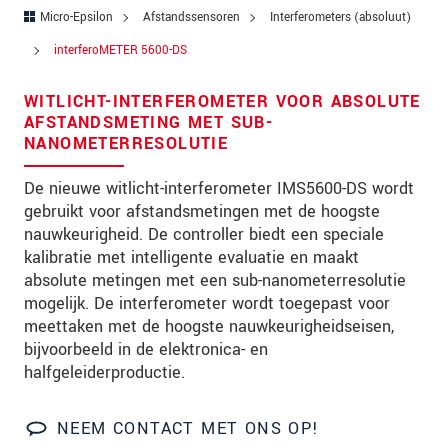
Straat
Micro-Epsilon
Afstandssensoren
Interferometers (absoluut)
Postcode
interferoMETER 5600-DS
Plaats
*
WITLICHT-INTERFEROMETER VOOR ABSOLUTE
AFSTANDSMETING MET SUB-
Land
*
NANOMETERRESOLUTIE
Telefoon
De nieuwe witlicht-interferometer IMS5600-DS wordt
gebruikt voor afstandsmetingen met de hoogste
E-mail
*
nauwkeurigheid. De controller biedt een speciale
kalibratie met intelligente evaluatie en maakt
Bericht
*
absolute metingen met een sub-nanometerresolutie
mogelijk. De interferometer wordt toegepast voor
meettaken met de hoogste nauwkeurigheidseisen,
bijvoorbeeld in de elektronica- en
Houd mij op de hoogte van
halfgeleiderproductie.
productinnovaties via e-mail.
NEEM CONTACT MET ONS OP!
* Verplichte velden