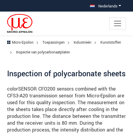
Jump directly to main navigation
Jump directly to content
Jump to sub navigation
Nederlands
Micro-Epsilon
Toepassingen
Industrieën
Kunststoffen
Inspectie van polycarbonaatplaten
Inspection of polycarbonate sheets
colorSENSOR CFO200 sensors combined with the
CFS3-A20 transmission sensor from Micro-Epsilon are
used for this quality inspection. The measurement on
the sheets takes place directly after cooling in the
production line. The distance between the transmitter
and the receiver units is 80 mm. During the
production process, the intensity distribution and the