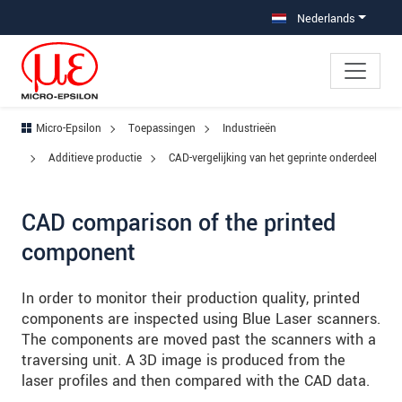
Jump directly to main navigation
Jump directly to content
Jump to sub navigation
Nederlands
Micro-Epsilon
Toepassingen
Industrieën
Additieve productie
CAD-vergelijking van het geprinte onderdeel
CAD comparison of the printed
component
In order to monitor their production quality, printed
components are inspected using Blue Laser scanners.
The components are moved past the scanners with a
traversing unit. A 3D image is produced from the
laser profiles and then compared with the CAD data.