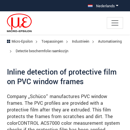
Jump directly to main navigation
Jump directly to content
Jump to sub navigation
Nederlands
Micro-Epsilon
Toepassingen
Industrieën
Automatisering
Detectie beschermfolie raamkozijn
Inline detection of protective film
on PVC window frames
Company „Schüco“ manufactures PVC window
frames. The PVC profiles are provided with a
protective film after they are extruded. This film
protects the frames from scratches and dirt. The
colorCONTROL ACS7000 color measurement system
checks if the protective film has been applied