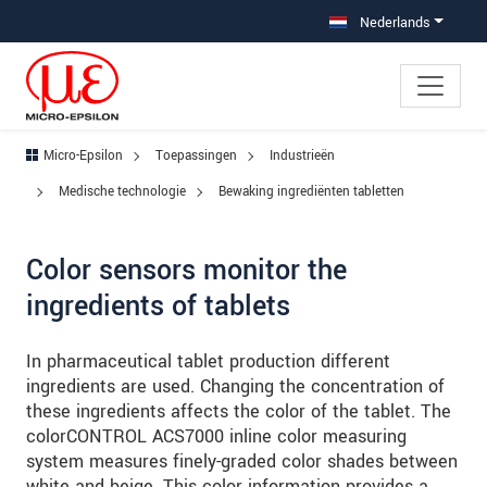
Jump directly to main navigation
Jump directly to content
Jump to sub navigation
Nederlands
Micro-Epsilon
Toepassingen
Industrieën
Medische technologie
Bewaking ingrediënten tabletten
Color sensors monitor the
ingredients of tablets
In pharmaceutical tablet production different
ingredients are used. Changing the concentration of
these ingredients affects the color of the tablet. The
colorCONTROL ACS7000 inline color measuring
system measures finely-graded color shades between
white and beige. This color information provides a