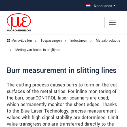
Jump directly to main navigation
Jump directly to content
Jump to sub navigation
Nederlands
Micro-Epsilon
Toepassingen
Industrieën
Metaalproductie
Meting van braam in snijlijnen
Burr measurement in slitting lines
The cutting process causes burrs to form on the cut
surfaces of the metal strips. For inline monitoring of
the burr, scanCONTROL laser scanners are used,
which permanently monitor the sheet edges. Thanks
to the Blue Laser Technology, precise measurement
values with high signal stability are determined. Limit
value transgressions are transferred directly to the