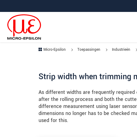
Jump directly to main navigation
Jump directly to content
Jump to sub navigation
Micro-Epsilon
Toepassingen
Industrieën
Strip width when trimming m
As different widths are frequently required
after the rolling process and both the cut
difference measurement using laser sensors
dimensions no longer has to be checked ma
used for this.