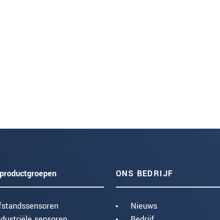
productgroepen
ONS BEDRIJF
fstandssensoren
Nieuws
ndustriële sensoren
Bedrijf