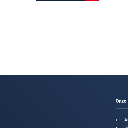
Onze 
A
I