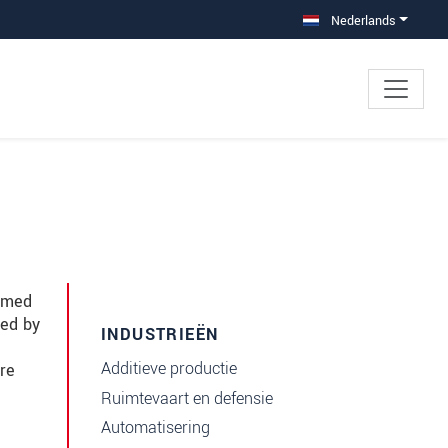
Nederlands
immed
red by
INDUSTRIEËN
Additieve productie
re
Ruimtevaart en defensie
Automatisering