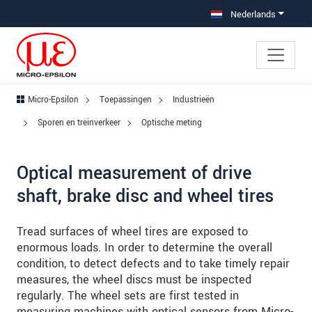
Jump directly to main navigation
Jump directly to content
Jump to sub navigation
Nederlands
Micro-Epsilon
Toepassingen
Industrieën
Sporen en treinverkeer
Optische meting
Optical measurement of drive
shaft, brake disc and wheel tires
Tread surfaces of wheel tires are exposed to
enormous loads. In order to determine the overall
condition, to detect defects and to take timely repair
measures, the wheel discs must be inspected
regularly. The wheel sets are first tested in
measuring machines with optical sensors from Micro-