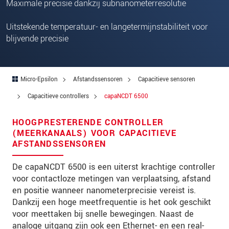
Maximale precisie dankzij subnanometerresolutie
Postcode
Uitstekende temperatuur- en langetermijnstabiliteit voor
Plaats
*
blijvende precisie
Land
*
Telefoon
Micro-Epsilon
Afstandssensoren
Capacitieve sensoren
E-mail
*
Capacitieve controllers
capaNCDT 6500
Bericht
*
HOOGPRESTERENDE CONTROLLER
(MEERKANAALS) VOOR CAPACITIEVE
AFSTANDSSENSOREN
De capaNCDT 6500 is een uiterst krachtige controller
Houd mij op de hoogte van
voor contactloze metingen van verplaatsing, afstand
productinnovaties via e-mail.
en positie wanneer nanometerprecisie vereist is.
Dankzij een hoge meetfrequentie is het ook geschikt
* Verplichte velden
voor meettaken bij snelle bewegingen. Naast de
We behandelen uw gegevens vertrouwelijk. Lees
analoge uitgang zijn ook een Ethernet- en een real-